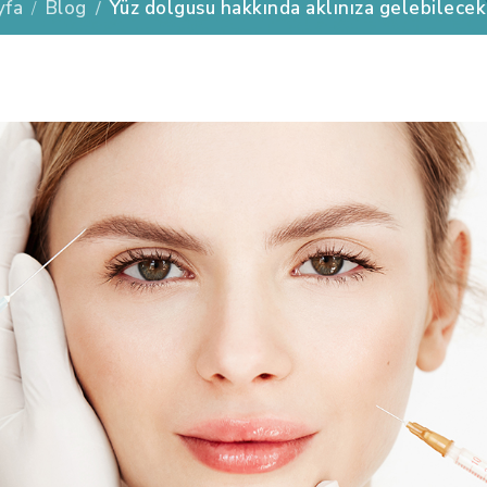
yfa
Blog
Yüz dolgusu hakkında aklınıza gelebilecek