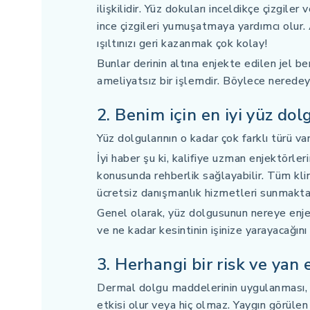
ilişkilidir. Yüz dokuları inceldikçe çizgiler
ince çizgileri yumuşatmaya yardımcı olur. 
ışıltınızı geri kazanmak çok kolay!
Bunlar derinin altına enjekte edilen jel b
ameliyatsız bir işlemdir. Böylece neredeyse
2. Benim için en iyi yüz do
Yüz dolgularının o kadar çok farklı türü var
İyi haber şu ki, kalifiye uzman enjektörler
konusunda rehberlik sağlayabilir. Tüm klinik
ücretsiz danışmanlık hizmetleri sunmakta
Genel olarak, yüz dolgusunun nereye enjekte
ve ne kadar kesintinin işinize yarayacağı
3. Herhangi bir risk ve yan 
Dermal dolgu maddelerinin uygulanması, in
etkisi olur veya hiç olmaz. Yaygın görülen