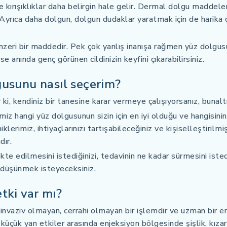
 ve kırışıklıklar daha belirgin hale gelir. Dermal dolgu maddeleri
Ayrıca daha dolgun, dolgun dudaklar yaratmak için de harika çal
enzeri bir maddedir. Pek çok yanlış inanışa rağmen yüz dolgus
 anında genç görünen cildinizin keyfini çıkarabilirsiniz.
lgusunu nasıl seçerim?
 ki, kendiniz bir tanesine karar vermeye çalışıyorsanız, bunaltı
imiz hangi yüz dolgusunun sizin için en iyi olduğu ve hangisini
lerimiz, ihtiyaçlarınızı tartışabileceğiniz ve kişiselleştirilmi
dır.
 edilmesini istediğinizi, tedavinin ne kadar sürmesini istediğ
nı düşünmek isteyeceksiniz.
etki var mı?
vaziv olmayan, cerrahi olmayan bir işlemdir ve uzman bir enj
 küçük yan etkiler arasında enjeksiyon bölgesinde şişlik, kıza