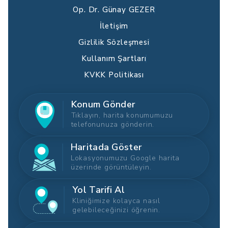
Op. Dr. Günay GEZER
İletişim
Gizlilik Sözleşmesi
Kullanım Şartları
KVKK Politikası
Konum Gönder
Tıklayın, harita konumumuzu
telefonunuza gönderin.
Haritada Göster
Lokasyonumuzu Google harita
üzerinde görüntüleyin.
Yol Tarifi Al
Kliniğimize kolayca nasıl
gelebileceğinizi öğrenin.