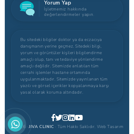
Yorum Yap
İşletmemiz hakkında
değerlendirmeler yapın.
Bu sitedeki bilgiler doktor ya da eczacıya
danışmanın yerine geçmez. Sitedeki bilgi,
yorum ve görüntüler kişileri bilgilendirme
amaçlı olup, tanı ve tedaviye yönlendirme
amaçlı değildir. Sitemizde anlatılan tüm
cerrahi işlemler hastane ortamında
uygulanmaktadır. Sitemizde yayınlanan tüm
yazılı ve görsel içerikler kopyalanmaya karşı
yasal olarak koruma altındadır.
© 2026 ·
JIVA CLINIC
· Tüm Hakkı Saklıdır.
Web Tasarım