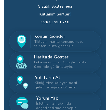
Gizlilik Sözleşmesi
Kullanım Şartları
KVKK Politikası
Konum Gönder
Tıklayın, harita konumumuzu
telefonunuza gönderin.
Haritada Göster
Lokasyonumuzu Google harita
üzerinde görüntüleyin.
Yol Tarifi Al
Kliniğimize kolayca nasıl
gelebileceğinizi öğrenin.
Yorum Yap
İşletmemiz hakkında
değerlendirmeler yapın.