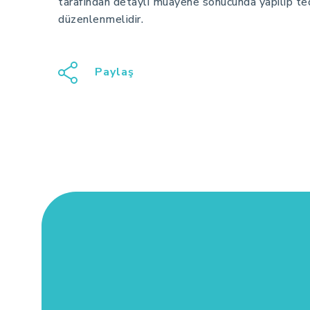
tarafından detaylı muayene sonucunda yapılıp te
düzenlenmelidir.
Paylaş