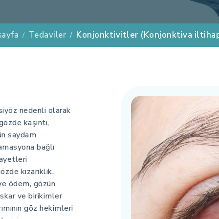
sayfa
Tedaviler
Konjonktivitler (Konjonktiva iltihap
ksiyöz nedenli olarak
 gözde kaşıntı,
zün saydam
lamasyona bağlı
ayetleri
zde kızarıklık,
k ve ödem, gözün
kar ve birikimler
rımının göz hekimleri