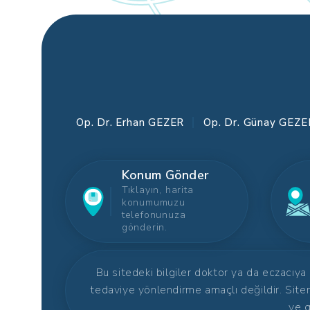
Op. Dr. Erhan GEZER
Op. Dr. Günay GEZE
Konum Gönder
Tıklayın, harita
konumumuzu
telefonunuza
gönderin.
Bu sitedeki bilgiler doktor ya da eczacıya
tedaviye yönlendirme amaçlı değildir. Site
ve g