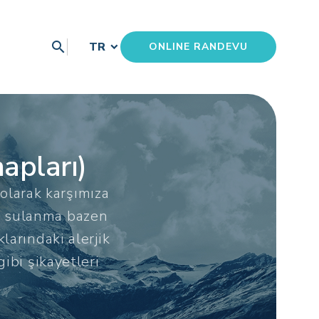
search
TR
ONLINE RANDEVU
hapları)
 olarak karşımıza
ık, sulanma bazen
arındaki alerjik
ibi şikayetleri