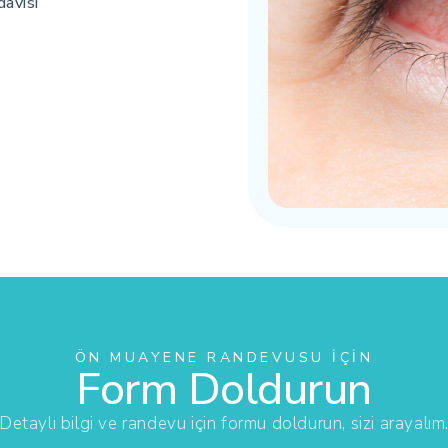
davisi
ÖN MUAYENE RANDEVUSU İÇIN
Form Doldurun
Detaylı bilgi ve randevu için formu doldurun, sizi arayalım