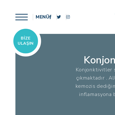
MENÜ
BIZE
ULAŞIN
Konjonk
Konjonktivitler 
çıkmaktadır . Al
kemozis dediğim
inflamasyona b