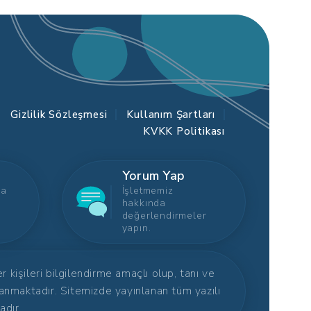
Gizlilik Sözleşmesi
Kullanım Şartları
KVKK Politikası
Yorum Yap
ca
İşletmemiz
hakkında
değerlendirmeler
yapın.
kişileri bilgilendirme amaçlı olup, tanı ve
anmaktadır. Sitemizde yayınlanan tüm yazılı
adır.