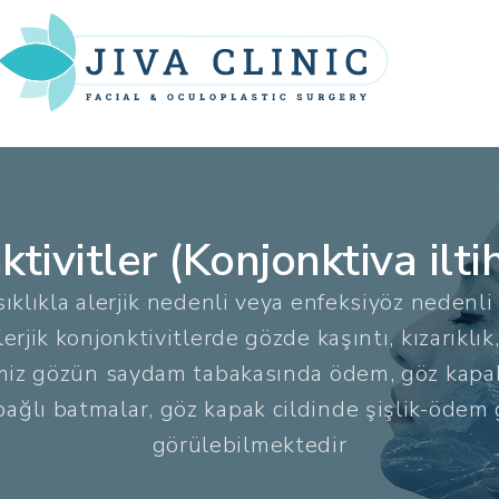
tivitler (Konjonktiva ilti
sıklıkla alerjik nedenli veya enfeksiyöz nedenli
lerjik konjonktivitlerde gözde kaşıntı, kızarıkl
iz gözün saydam tabakasında ödem, göz kapakl
ağlı batmalar, göz kapak cildinde şişlik-ödem g
görülebilmektedir