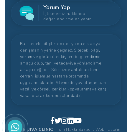
Yorum Yap
İşletmemiz hakkında
değerlendirmeler yapın.
Bu sitedeki bilgiler doktor ya da eczacıya
danışmanın yerine geçmez. Sitedeki bilgi,
yorum ve görüntüler kişileri bilgilendirme
amaçlı olup, tanı ve tedaviye yönlendirme
amaçlı değildir. Sitemizde anlatılan tüm
cerrahi işlemler hastane ortamında
uygulanmaktadır. Sitemizde yayınlanan tüm
yazılı ve görsel içerikler kopyalanmaya karşı
yasal olarak koruma altındadır.
© 2026 ·
JIVA CLINIC
· Tüm Hakkı Saklıdır.
Web Tasarım