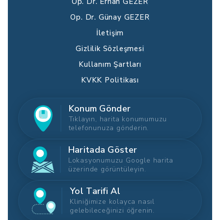
Op. Dr. Erhan GEZER
Op. Dr. Günay GEZER
İletişim
Gizlilik Sözleşmesi
Kullanım Şartları
KVKK Politikası
Konum Gönder
Tıklayın, harita konumumuzu
telefonunuza gönderin.
Haritada Göster
Lokasyonumuzu Google harita
üzerinde görüntüleyin.
Yol Tarifi Al
Kliniğimize kolayca nasıl
gelebileceğinizi öğrenin.