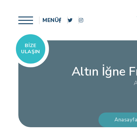
MENÜ
BIZE
ULAŞIN
Altın İğne 
A
Anasayf