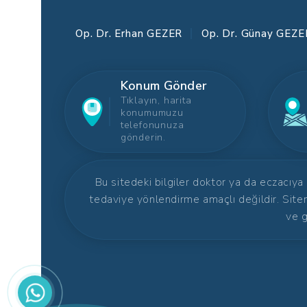
Op. Dr. Erhan GEZER
Op. Dr. Günay GEZE
Konum Gönder
Tıklayın, harita
konumumuzu
telefonunuza
gönderin.
Bu sitedeki bilgiler doktor ya da eczacıya
tedaviye yönlendirme amaçlı değildir. Site
ve g