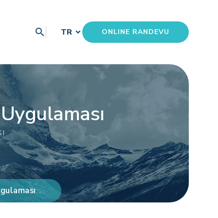
search
TR
ONLINE RANDEVU
s Uygulaması
sı
ygulaması