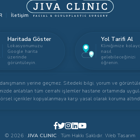
R
İletişim
Haritada Göster
Yol Tarifi Al
Lokasyonumuzu
Kliniğimize kolay
Google harita
nasıl
üzerinde
gelebileceğinizi
görüntüleyin.
öğrenin.
 danışmanın yerine geçmez. Sitedeki bilgi, yorum ve görüntüler 
mizde anlatılan tüm cerrahi işlemler hastane ortamında uygul
örsel içerikler kopyalanmaya karşı yasal olarak koruma altınd
© 2026 ·
JIVA CLINIC
· Tüm Hakkı Saklıdır.
Web Tasarım