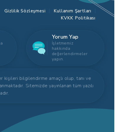
Gizlilik Sözleşmesi
Kullanım Şartları
KVKK Politikası
Yorum Yap
ca
İşletmemiz
hakkında
değerlendirmeler
yapın.
kişileri bilgilendirme amaçlı olup, tanı ve
anmaktadır. Sitemizde yayınlanan tüm yazılı
adır.