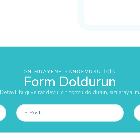
ÖN MUAYENE RANDEVUSU İÇIN
Form Doldurun
Detaylı bilgi ve randevu için formu doldurun, sizi arayalım