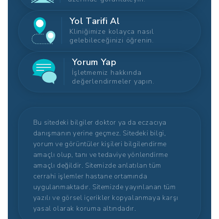
Yol Tarifi Al
Kliniğimize kolayca nasıl
gelebileceğinizi öğrenin.
Yorum Yap
İşletmemiz hakkında
değerlendirmeler yapın.
Bu sitedeki bilgiler doktor ya da eczacıya
danışmanın yerine geçmez. Sitedeki bilgi,
yorum ve görüntüler kişileri bilgilendirme
amaçlı olup, tanı ve tedaviye yönlendirme
amaçlı değildir. Sitemizde anlatılan tüm
cerrahi işlemler hastane ortamında
uygulanmaktadır. Sitemizde yayınlanan tüm
yazılı ve görsel içerikler kopyalanmaya karşı
yasal olarak koruma altındadır.