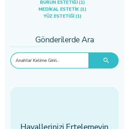
BURUN ESTETIĞI (1)
MEDIKAL ESTETIK (1)
YÜZ ESTETIĞI (1)
Gönderilerde Ara
search
Hayallerinizi Ertelemeyin