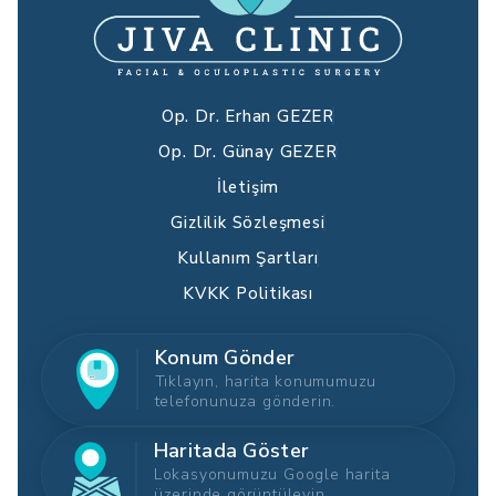
Op. Dr. Erhan GEZER
Op. Dr. Günay GEZER
İletişim
Gizlilik Sözleşmesi
Kullanım Şartları
KVKK Politikası
Konum Gönder
Tıklayın, harita konumumuzu
telefonunuza gönderin.
Haritada Göster
Lokasyonumuzu Google harita
üzerinde görüntüleyin.